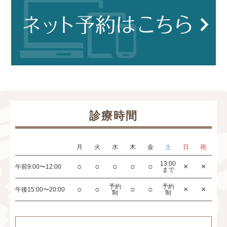
診療時間
月
火
水
木
金
土
日
祝
13:00
○
○
○
○
○
×
×
午前
9:00〜12:00
まで
予約
予約
○
○
○
○
×
×
午後
15:00〜20:00
制
制