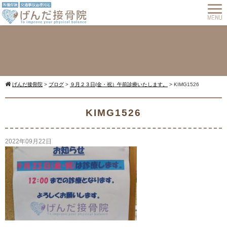
げんだ接骨院
>
ブログ
>
９月２３日(金・祝）午前診療いたします。
>
KIMG1526
Warning
: Undefined array key 0 in
KIMG1526
2022年09月22日
/home/cmspro17/genda-
komatsu.com/public_html/wp-