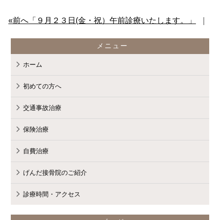
«前へ「９月２３日(金・祝）午前診療いたします。」
｜
content/themes/standard_black_cmspro
メニュー
ホーム
on line
9
初めての方へ
交通事故治療
保険治療
自費治療
Warning
: Attempt to read property
げんだ接骨院のご紹介
診療時間・アクセス