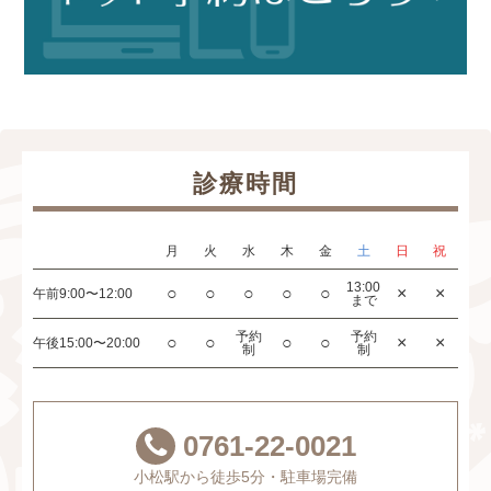
診療時間
月
火
水
木
金
土
日
祝
13:00
○
○
○
○
○
×
×
午前
9:00〜12:00
まで
予約
予約
○
○
○
○
×
×
午後
15:00〜20:00
制
制
0761-22-0021
小松駅から徒歩5分・駐車場完備