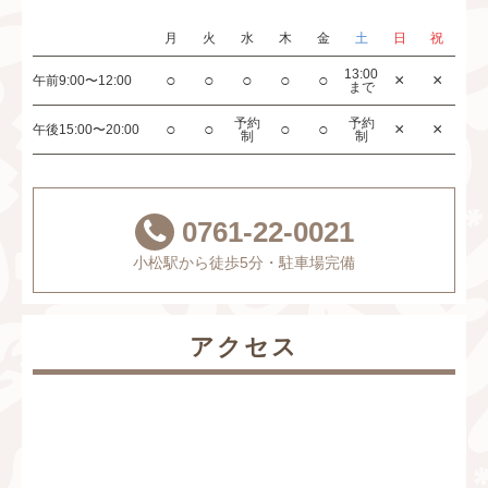
月
火
水
木
金
土
日
祝
13:00
○
○
○
○
○
×
×
午前
9:00〜12:00
まで
予約
予約
○
○
○
○
×
×
午後
15:00〜20:00
制
制
0761-22-0021
小松駅から徒歩5分・駐車場完備
アクセス