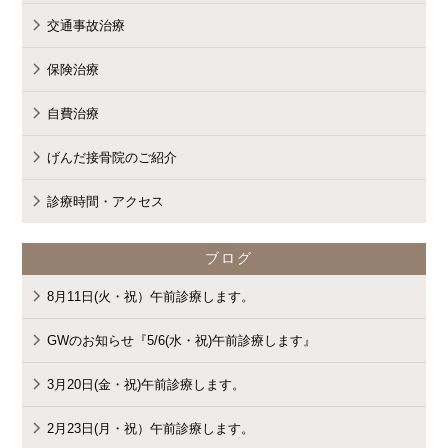
"cat_name" on null in
交通事故治療
保険治療
/home/cmspro17/genda-
自費治療
げんだ接骨院のご紹介
komatsu.com/public_html/wp-
診療時間・アクセス
ブログ
8月11日(火・祝）午前診療します。
content/themes/standard_black_cmspro
GWのお知らせ『5/6(水・祝)午前診療します』
3月20日(金・祝)午前診療します。
on line
9
2月23日(月・祝）午前診療します。