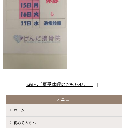
content/themes/standard_black_cmspro
on line
9
«前へ「夏季休暇のお知らせ。」
｜
メニュー
Warning
: Attempt to read property
ホーム
初めての方へ