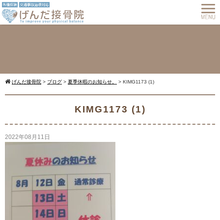
げんだ接骨院
>
ブログ
>
夏季休暇のお知らせ。
>
KIMG1173 (1)
Warning
: Undefined array key 0 in
KIMG1173 (1)
2022年08月11日
/home/cmspro17/genda-
komatsu.com/public_html/wp-