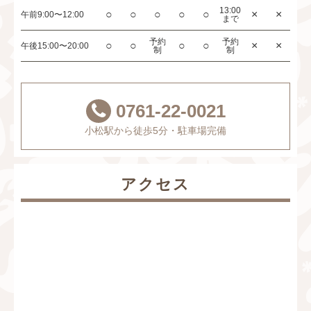
13:00
○
○
○
○
○
×
×
午前
9:00〜12:00
まで
予約
予約
○
○
○
○
×
×
午後
15:00〜20:00
制
制
0761-22-0021
小松駅から徒歩5分・駐車場完備
アクセス