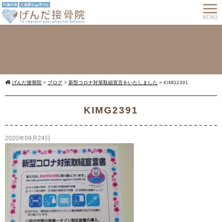
げんだ接骨院
>
ブログ
>
新型コロナ対策取組宣言をいたしました
>
KIMG2391
Warning
: Undefined array key 0 in
KIMG2391
2020年09月24日
/home/cmspro17/genda-
komatsu.com/public_html/wp-