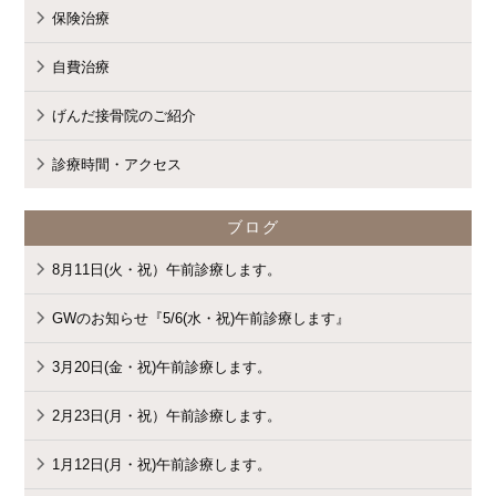
"cat_name" on null in
保険治療
自費治療
/home/cmspro17/genda-
げんだ接骨院のご紹介
診療時間・アクセス
komatsu.com/public_html/wp-
ブログ
8月11日(火・祝）午前診療します。
GWのお知らせ『5/6(水・祝)午前診療します』
content/themes/standard_black_cmspro
3月20日(金・祝)午前診療します。
2月23日(月・祝）午前診療します。
on line
9
1月12日(月・祝)午前診療します。