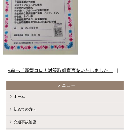
content/themes/standard_black_cmspro
on line
9
«前へ「新型コロナ対策取組宣言をいたしました」
｜
メニュー
ホーム
Warning
: Attempt to read property
初めての方へ
交通事故治療