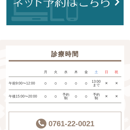
診療時間
月
火
水
木
金
土
日
祝
13:00
○
○
○
○
○
×
×
午前
9:00〜12:00
まで
予約
予約
○
○
○
○
×
×
午後
15:00〜20:00
制
制
0761-22-0021