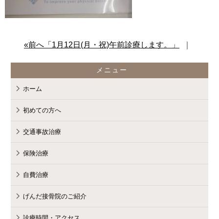
content/themes/standard_black_cmspro
«前へ「1月12日(月・祝)午前診療します。」
｜
メニュー
on line
9
ホーム
初めての方へ
交通事故治療
保険治療
Warning
: Attempt to read property
自費治療
げんだ接骨院のご紹介
診療時間・アクセス