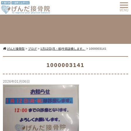
げんだ接骨院
>
ブログ
>
1月12日(月・祝)午前診療します。
>
1000003141
Warning
: Undefined array key 0 in
1000003141
2026年01月06日
/home/cmspro17/genda-
komatsu.com/public_html/wp-