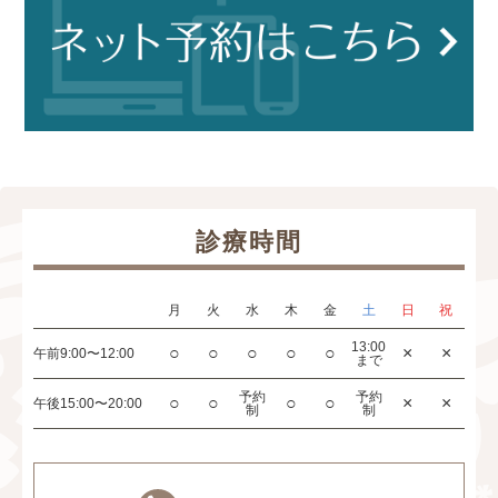
診療時間
月
火
水
木
金
土
日
祝
13:00
○
○
○
○
○
×
×
午前
9:00〜12:00
まで
予約
予約
○
○
○
○
×
×
午後
15:00〜20:00
制
制