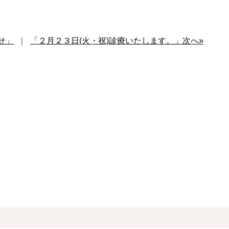
せ」
｜
「２月２３日(火・祝)診療いたします。」次へ»