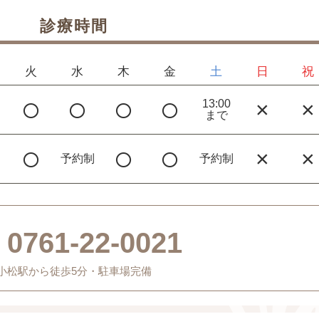
診療時間
火
水
木
金
土
日
祝
○
○
○
○
×
×
13:00
まで
○
○
○
×
×
予約制
予約制
0761-22-0021
小松駅から徒歩5分・駐車場完備