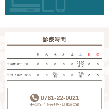
診療時間
月
火
水
木
金
土
日
祝
13:00
○
○
○
○
○
×
×
午前
9:00〜12:00
まで
予約
予約
○
○
○
○
×
×
午後
15:00〜20:00
制
制
0761-22-0021
小松駅から徒歩5分・駐車場完備